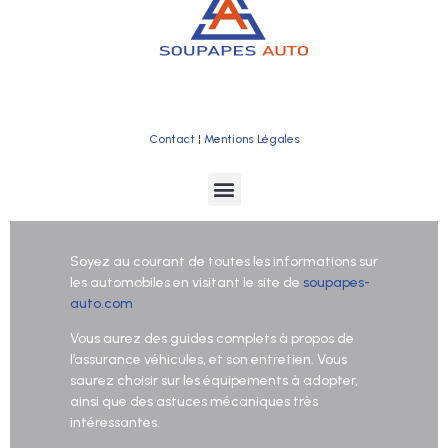
Contact
¦
Mentions Légales
Soyez au courant de toutes les informations sur
les automobiles en visitant le site de
soupapes-
auto.com
Vous aurez des guides complets à propos de
l’assurance véhicules, et son entretien. Vous
saurez choisir sur les équipements à adopter,
ainsi que des astuces mécaniques très
intéressantes.