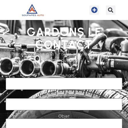
GARDONS LE
CONTACT
Pour en connaître plus sur notre activité ou pour toutes
autres questions.
Votre nom
Votre e-mail
Objet